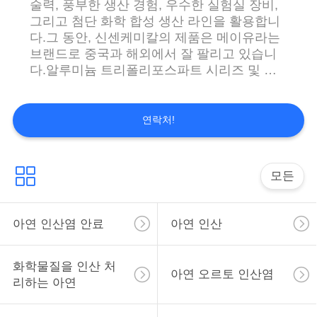
술력, 풍부한 생산 경험, 우수한 실험실 장비,
용
그리고 첨단 화학 합성 생산 라인을 활용합니
을
다.그 동안, 신센케미칼의 제품은 메이유라는
브랜드로 중국과 해외에서 잘 팔리고 있습니
요
다.알루미늄 트리폴리포스파트 시리즈 및 알
루미늄 포스파트 시리즈,이 철도,자동차,선 등
청
에 대한 항성식 페인트에 널리 사용됩니다.신
하
센케미칼은 연간 1200톤의 진크포스페이트
연락처!
시리즈, 720톤의 알루미늄 트리폴리포스페이
십
트 시리즈, 720톤의 알루미늄 포스페이트 시
리즈의 생산량을 보유하고 있습니다.제품들은
시
모든
국가 표준,REACH 등록,ROHS 표준 요구사항
을 준수합니다., SGs 테스트, 및 ISO9001
오
ISO14001 ISO45001 인증 시스템....
아연 인산염 안료
아연 인산
사
화학물질을 인산 처
아연 오르토 인산염
이
리하는 아연
트