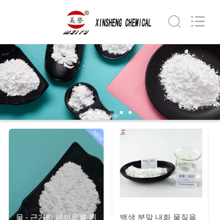
xinsheng
chemical
co.,ltd.
All
Rights
Reserved.
Developed
by
집
ECER
제
품
NEW
비
디
오
우
물 - 근거한 페인트를 위
백색 분말 내화 물질을