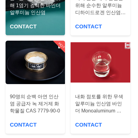
해 1염기 강력한 바인더
위해 순수한 알루미늄
리
알루미늄 인산염
디하이드로겐 인산염
에
99.9%
CONTACT
CONTACT
관
한
HOT
것
공
장
90명의 순백 아연 인산
내화 점토를 위한 무색
투
염 공급자 녹 제거제 화
알루미늄 인산염 바인
학물질 CAS 7779-90-0
더 Monoaluminum 인
어
산염 액체
CONTACT
CONTACT