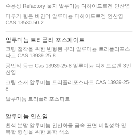
용
수용성 Refactory 물자 알루미늄 디하이드로겐 인산염
을
다루기 힘든 바인더 알루미늄 디하이드로겐 인산염
CAS 13530-50-2
요
청
알루미늄 트리폴리 포스페이트
코팅 접착을 위한 변형된 뿌리 알루미늄 트리폴리포스
하
파트 CAS 13939-25-8
십
공업적 등급 Cas 13939-25-8 알루미늄 디히드로겐 3인
산염
시
코팅 소재 알루미늄 트리폴리포스파트 CAS 13939-25-
오
8
알루미늄 트리폴리포스파트
사
알루미늄 인산염
이
흰색 분말 알루미늄 인산화물 금속 표면 비활성화 및
복합 형성을 위한 화학 색소
트