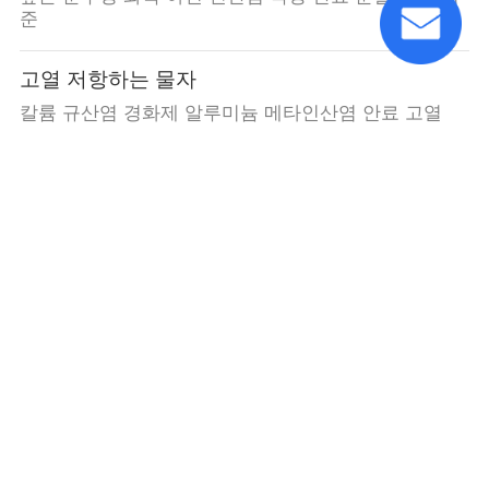
준
고열 저항하는 물자
칼륨 규산염 경화제 알루미늄 메타인산염 안료 고열
알루미늄 트리폴리 포스페이트
알루미늄 이수소 삼중인산 방식제 코팅 CAS 13939-25-
8 없음
알루미늄 인산염
Cas 13776-88-0 알루미늄 메타인산염 칼륨 물 유리 경
화제 백색 분말
단청 알루미늄 인산염
알루미늄 다이화수소포스фат 방 온도 및 진동 저항 고
온도 저항