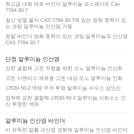
최고급 내화 재료 바인더 알루미늄 포스페이트 Cas
맵
7784-30-7
질산 방열 물자 CAS 7784-30-7에 있는 방화 효력이 있
는 코팅 알루미늄 인산염 가용
PRIVACY
분말 바인더 방화 효력이 있는 코팅 알루미늄과 인산염
POLICY
CAS 7784-30-7
단청 알루미늄 인산염
강한 결합력 고온 저항을 위한 모노 알루미늄 인산화
고온 시멘티스 재료용 고온 내성 모노 알루미늄 인화
13530-50-2 액체 무색 투명 알루미늄 이수소 삼인산
접착력 강한 결합력 13530-50-2 알루미늄 이화수소 인
산 투명한 액체
알루미늄 인산염 바인더
비 유독한 칼륨 규산염 경화제 알루미늄 인산염 바인더