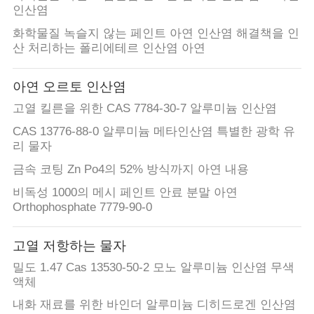
품
인산염
질
화학물질 녹슬지 않는 페인트 아연 인산염 해결책을 인
산 처리하는 폴리에테르 인산염 아연
관
리
아연 오르토 인산염
고열 킬른을 위한 CAS 7784-30-7 알루미늄 인산염
저
CAS 13776-88-0 알루미늄 메타인산염 특별한 광학 유
리 물자
희
금속 코팅 Zn Po4의 52% 방식까지 아연 내용
와
비독성 1000의 메시 페인트 안료 분말 아연
Orthophosphate 7779-90-0
연
락
고열 저항하는 물자
밀도 1.47 Cas 13530-50-2 모노 알루미늄 인산염 무색
액체
인
내화 재료를 위한 바인더 알루미늄 디히드로겐 인산염