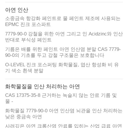
리
아연 인산
에
소중금속 항강화 페인트로 물 페인트 제조에 사용되는
EPMC 진크 포스파트
관
7779-90-0 강철을 위한 아연 그리고 인 Acidzinc와 인산
반대로 부식성 페인트
한
기름은 배를 위한 페인트 아연 인산염 분말 CAS 7779-
것
90-0의 기초를 두고 강철 구조물은 보호합니다
O-LEVEL 진크 포스퍼팅 화학물질, 엽산 항성화 비 유
기 색소 흰색 분말
공
장
화학물질을 인산 처리하는 아연
CAS 17375-35-8 근거하는 녹슬지 않는 안료 기름 및
투
물 -
어
화학물질 7779-90-0 아연 인산염 뇌관을 인산 처리하는
낮은 중금속 아연
사려깊은 아연 크롬산염 안료를 입히는 산업 급료 아연