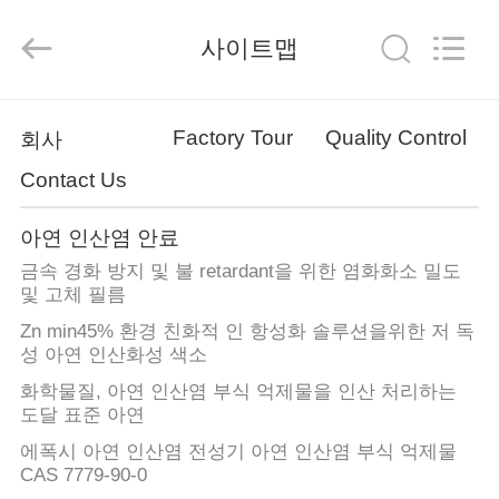
xinsheng
chemical
co.,ltd.
사이트맵
All
Rights
Reserved.
Developed
by
집
ECER
Factory Tour
Quality Control
회사
Contact Us
제
품
아연 인산염 안료
금속 경화 방지 및 불 retardant을 위한 염화화소 밀도
및 고체 필름
비
Zn min45% 환경 친화적 인 항성화 솔루션을위한 저 독
성 아연 인산화성 색소
디
화학물질, 아연 인산염 부식 억제물을 인산 처리하는
오
도달 표준 아연
에폭시 아연 인산염 전성기 아연 인산염 부식 억제물
CAS 7779-90-0
우