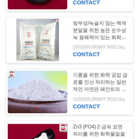
CONTACT
맵
31
알루미늄 인산염 바
방부성/녹슬지 않는 백색
PRIVACY
분말을 위한 높은 순수성
인더
녹 용해력이 있는 화학물
POLICY
질
USD1500-2800MT MOQ:1kg
CONTACT
기름을 위한 화학 공업 급
23
료를 인산 처리하는 일반
알루미늄 메타인산
적인 아연은 페인트의 기
초를 두었습니다
USD1500-2800MT MOQ:1kg
염
CONTACT
Zn3 (PO4) 2·금속 표면
처리를 위한 화학물질을