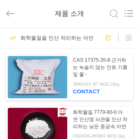
xinsheng
chemical
co.,ltd.
제품 소개
All
Rights
Reserved.
Developed
by
집
76
ECER
화학물질을 인산 처리하는 아연
아연 인산염 안료
제
CAS 17375-35-8 근거하
품
는 녹슬지 않는 안료 기름
및 물 -
3000USD/ MT MOQ:25kg
비
CONTACT
108
디
오
화학물질 7779-90-0 아
아연 인산
연 인산염 뇌관을 인산 처
리하는 낮은 중금속 아연
우
USD1500-2800MT MOQ:1kg