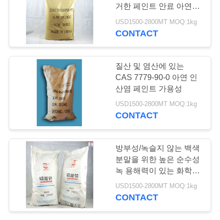
품
거한 페인트 안료 아연 인
질
산염
USD1500-2800MT MOQ:1kg
CONTACT
37
관
리
고열 저항하는 물자
질산 및 염산에 있는
CAS 7779-90-0 아연 인
산염 페인트 가용성
저
USD1500-2800MT MOQ:1kg
희
CONTACT
와
127
방부성/녹슬지 않는 백색
연
알루미늄 트리폴리
분말을 위한 높은 순수성
락
녹 용해력이 있는 화학물
포스페이트
질
USD1500-2800MT MOQ:1kg
CONTACT
인