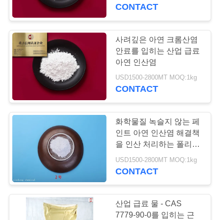
CONTACT
리
에
사려깊은 아연 크롬산염
25
관
안료를 입히는 산업 급료
화학물질을 인산 처
아연 인산염
한
USD1500-2800MT MOQ:1kg
리하는 아연
CONTACT
것
화학물질 녹슬지 않는 페
공
인트 아연 인산염 해결책
장
을 인산 처리하는 폴리에
31
테르 인산염 아연
USD1500-2800MT MOQ:1kg
투
CONTACT
아연 오르토 인산염
어
산업 급료 물 - CAS
7779-90-0를 입히는 근