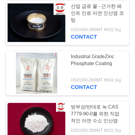
용
산업 급료 물 - 근거한 페
인트 안료 아연 인산염 코
을
80
팅
요
USD1500-2800MT MOQ:1kg
알루미늄 인산염
CONTACT
청
하
Industrial GradeZinc
십
Phosphate Coating
시
83
USD1500-2800MT MOQ:1kg
오
CONTACT
단청 알루미늄 인산
염
방부성/반대로 녹 CAS
사
7779-90-0를 위한 직업
이
적인 아연 수소 인산염
USD1500-2800MT MOQ:1kg
트