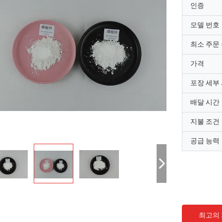
인증
모델 번호
최소 주문
가격
포장 세부
배달 시간
지불 조건
공급 능력
최고의