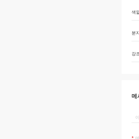
색
분
강
메