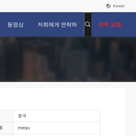
Korean
동영상
저희에게 연락하
견적 요청
십시오
중국
름
meiyu