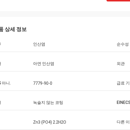
품 상세 정보
류
인산염
순수성
형
아연 인산염
외관
S 아니.
급료 
7779-90-0
청
녹슬지 않는 코팅
EINEC
다른 
Zn3 (PO4) 2.2H2O