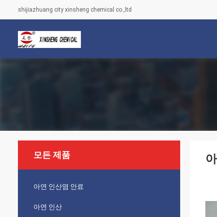
shijiazhuang city xinsheng chemical co.,ltd
모든 제품
아
아연 인산염 안료
아연 인산