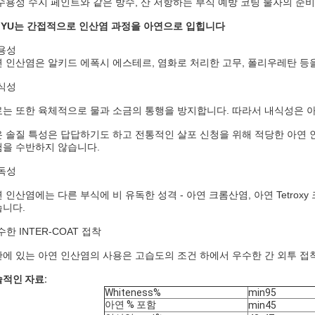
수용성 수지 페인트와 같은 방수, 산 저항하는 부식 예방 코팅 물자의 준
IYU는 간접적으로 인산염 과정을 아연으로 입힙니다
용성
 인산염은 알키드 에폭시 에스테르, 염화로 처리한 고무, 폴리우레탄 등
식성
는 또한 육체적으로 물과 소금의 통행을 방지합니다. 따라서 내식성은 
 솔질 특성은 답답하기도 하고 전통적인 살포 신청을 위해 적당한 아연 
을 수반하지 않습니다.
독성
 인산염에는 다른 부식에 비 유독한 성격 - 아연 크롬산염, 아연 Tetro
니다.
수한 INTER-COAT 접착
에 있는 아연 인산염의 사용은 고습도의 조건 하에서 우수한 간 외투 접
적인 자료:
Whiteness%
min95
아연 % 포함
min45