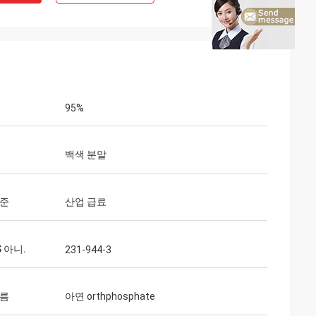
95%
백색 분말
기준
산업 급료
S 아니.
231-944-3
이름
아연 orthphosphate