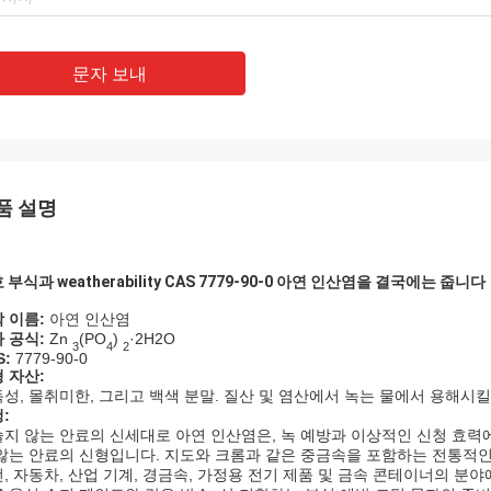
문자 보내
품 설명
 부식과 weatherability CAS 7779-90-0 아연 인산염을 결국에는 줍니다
 이름:
아연 인산염
 공식:
Zn
(PO
)
·2H2O
3
4
2
S:
7779-90-0
 자산:
성, 몰취미한, 그리고 백색 분말. 질산 및 염산에서 녹는 물에서 용해시킬
:
지 않는 안료의 신세대로 아연 인산염은, 녹 예방과 이상적인 신청 효력에 
않는 안료의 신형입니다. 지도와 크롬과 같은 중금속을 포함하는 전통적인
, 자동차, 산업 기계, 경금속, 가정용 전기 제품 및 금속 콘테이너의 분야