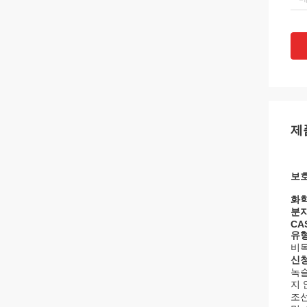
제
보호
화학
분자
CA
유형
비독
신청
녹슬
지 
조선