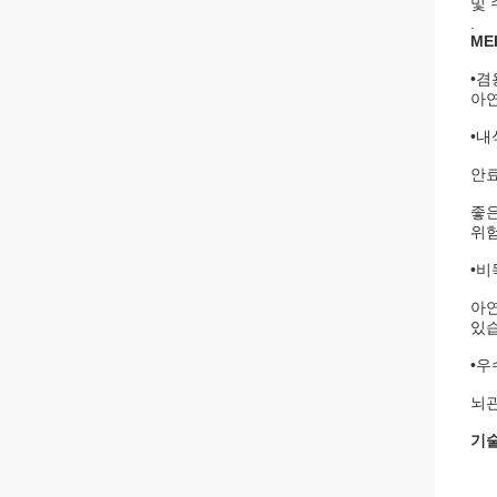
및 
.
ME
•겸
아연
•내
안료
좋은
위험
•비
아연
있습
•우
뇌관
기술