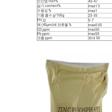
인산염 root%
43-47
습기 content%
max1.5
수용성 %
max1
기름 흡수 g/100g
25-35
PH 값
5-7
체 (45µm)에 잔류물 %
max0.05
CD ppm
max50
Pb ppm
max50
크롬 ppm
최대 50