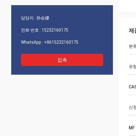
담당자 :
孙会娜
제
전화 번호 :
15232160175
WhatsApp :
+8615232160175
분
접촉
유
CA
신
MF