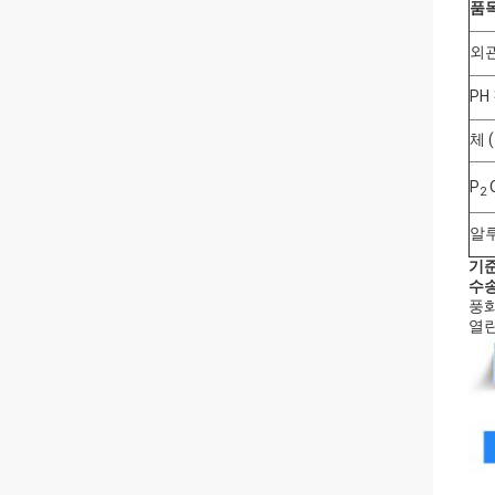
품
외
PH
체 
P
2
알
기준
수
풍화
열린