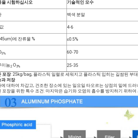
목을 시험하십시오
기술적인 모수
관
백색 분말
 값
4-6
(45um)에 잔류물 %
≤0.5%
O
60-70
5%
루미늄
O
25-35
2
3%
 포장
: 25kg/bag, 플라스틱 일렬로 세워지고 플라스틱 입히는 길쌈된 부대
송과 저장
에 대하여 차갑고, 건조한 장소에 있는 일요일 타오르는 상점의 밑에 드러
 포장을 위한 특수 조건: 마지막은 습기와 오염의 흡수를 방지하기 위하여 