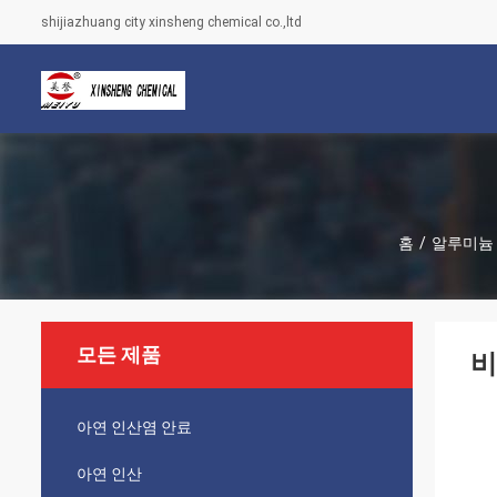
shijiazhuang city xinsheng chemical co.,ltd
홈
/
알루미늄
모든 제품
비
아연 인산염 안료
아연 인산