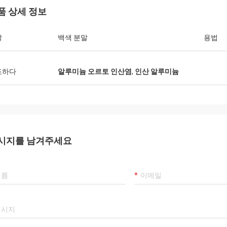
품 상세 정보
깔
백색 분말
용법
조하다
알루미늄 오르토 인산염
,
인산 알루미늄
시지를 남겨주세요