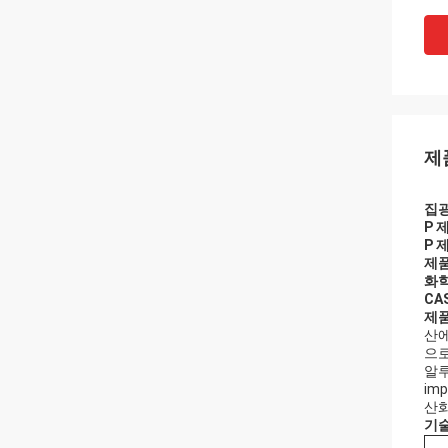
제
집
P 
P 
제품
화학
CA
제품
산에
으로
알루
im
산화
기