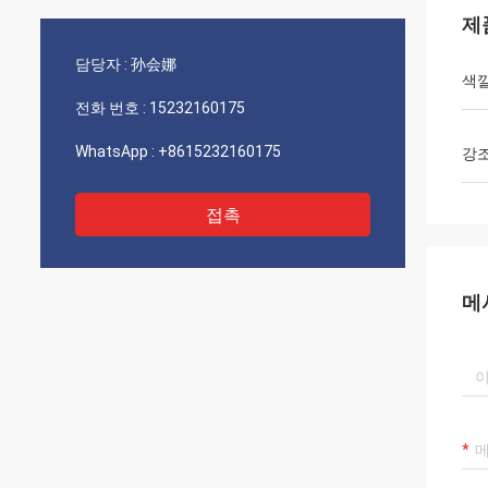
제
담당자 :
孙会娜
색
전화 번호 :
15232160175
WhatsApp :
+8615232160175
강
접촉
메