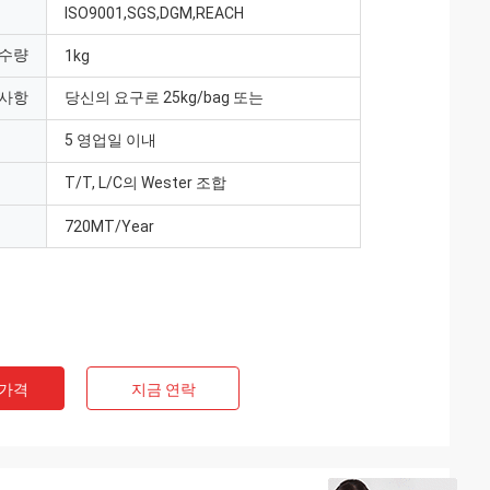
ISO9001,SGS,DGM,REACH
 수량
1kg
 사항
당신의 요구로 25kg/bag 또는
5 영업일 이내
T/T, L/C의 Wester 조합
720MT/Year
 가격
지금 연락