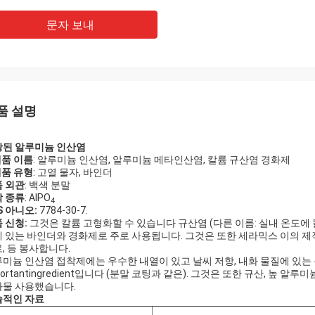
문자 보내
품 설명
광된 알루미늄 인산염
제품 이름
: 알루미늄 인산염, 알루미늄 메타인산염, 칼륨 규산염 경화제
제품 유형
: 고열 물자, 바인더
 외관
: 백색 분말
 종류
: AlPO
4
S 아니오:
7784-30-7.
 신청:
그것은 칼륨 고형화할 수 있습니다 규산염 (다른 이름: 실내 온도에 
 있는 바인더와 경화제로 주로 사용됩니다. 그것은 또한 세라믹스 이의 제
, 등 봉사합니다.
미늄 인산염 접착제에는 우수한 내열이 있고 날씨 저항, 내화 물질에 있는
portantingredient입니다 (분말 코팅과 같은). 그것은 또한 규산, 높 알루미늄
물 사용했습니다.
술적인 자료