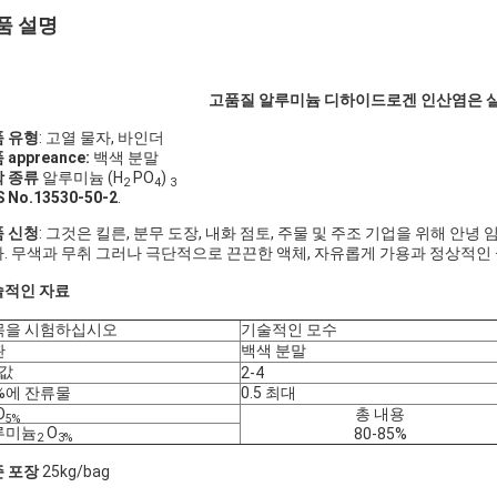
품 설명
고품질 알루미늄 디하이드로겐 인산염은 
 유형
: 고열 물자, 바인더
 appreance:
백색 분말
 종류
알루미늄 (H
PO
)
2
4
3
 No.13530-50-2
.
 신청
: 그것은 킬른, 분무 도장, 내화 점토, 주물 및 주조 기업을 위해 
. 무색과 무취 그러나 극단적으로 끈끈한 액체, 자유롭게 가용과 정상적인 실내 
술적인 자료
목을 시험하십시오
기술적인 모수
관
백색 분말
 값
2-4
%에 잔류물
0.5 최대
O
총 내용
5%
루미늄
O
80-85%
2
3%
 포장
25kg/bag