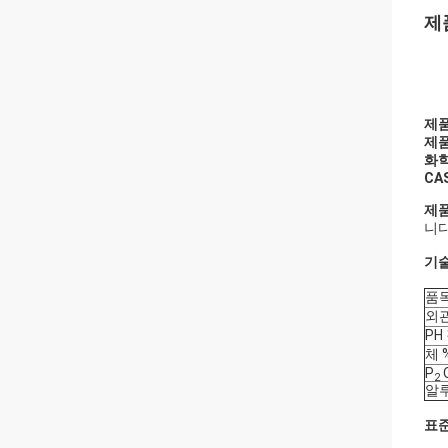
제
제품
제품
화학
CAS
제품
니다
기
품
외
PH
체 
P
2
알
표준