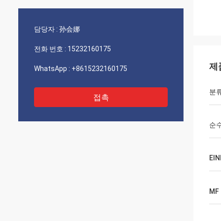
담당자 :
孙会娜
전화 번호 :
15232160175
제
WhatsApp :
+8615232160175
분
접촉
순
EI
MF