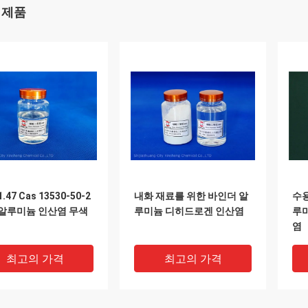
 제품
.47 Cas 13530-50-2
내화 재료를 위한 바인더 알
수용
알루미늄 인산염 무색
루미늄 디히드로겐 인산염
루
염
최고의 가격
최고의 가격