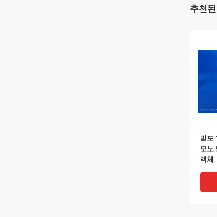
추천된
밀도 1
모노 
액체