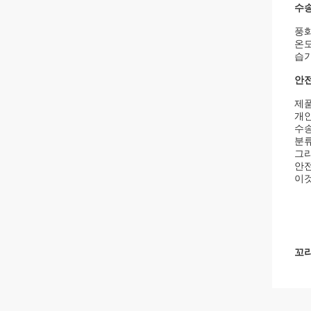
수
풍화
온도
습기
안
제품
개인
수송
분류
그리
안전
이것
꼬리