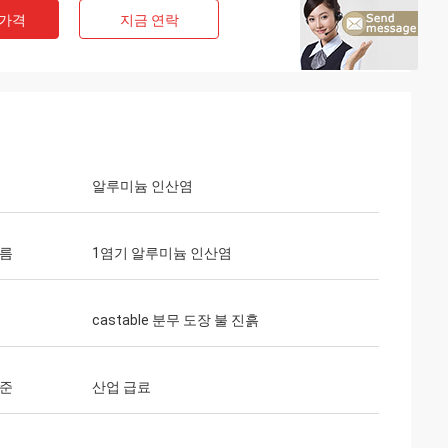
 가격
지금 연락
알루미늄 인산염
이름
1염기 알루미늄 인산염
castable 분무 도장 불 진흙
기준
산업 급료