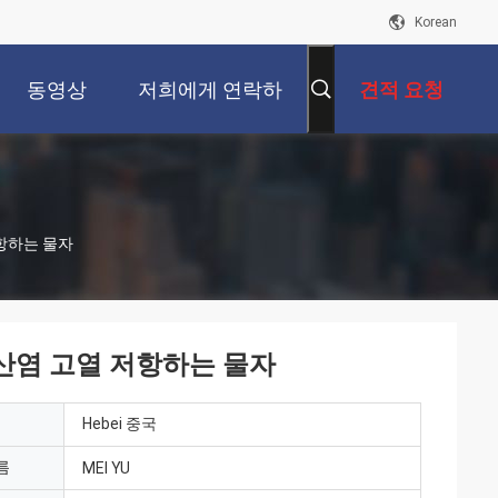
Korean
동영상
저희에게 연락하
견적 요청
십시오
항하는 물자
산염 고열 저항하는 물자
Hebei 중국
름
MEI YU