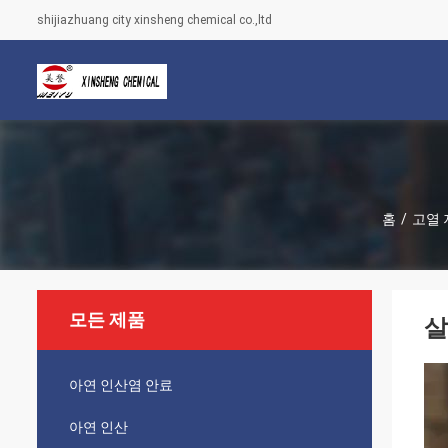
shijiazhuang city xinsheng chemical co.,ltd
홈
/
고열 
모든 제품
살
아연 인산염 안료
아연 인산