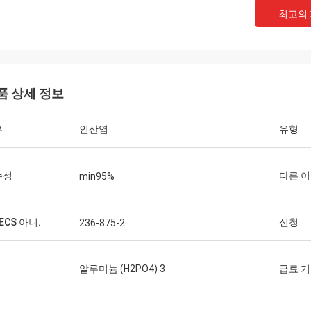
최고의
품 상세 정보
류
인산염
유형
수성
다른 
min95%
NECS 아니.
신청
236-875-2
알루미늄 (H2PO4) 3
급료 