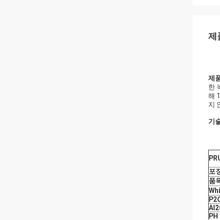
제
제품
한 
해 
지 
기
PR
포
품
Wh
P2
Al2
PH