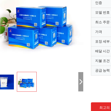
인증
모델 번호
최소 주문
가격
포장 세부
배달 시간
지불 조건
공급 능력
최고의