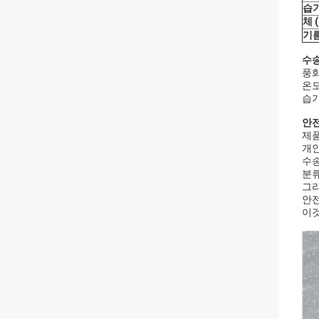
습기
체 
기름
수
풍화
온도
습기
안
제품
개인
수송
분류
그리
안전
이것