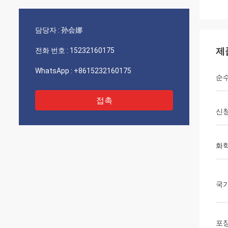
담당자 :
孙会娜
제
전화 번호 :
15232160175
WhatsApp :
+8615232160175
순
접촉
신
화학
국
포