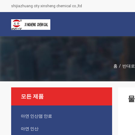
shijiazhuang city xinsheng chemical co.,ltd
홈
/
반대로
모든 제품
물
아연 인산염 안료
아연 인산