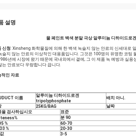
품 설명
물 페인트 백색 분말 극상 알루미늄 디하이드로겐 Tripo
 신청
: Xinsheng 화학물질에 의해 한 백색 녹슬지 않는 안료의 신세대로 알루
녹슬지 않는 안료의 이상적인 대용품입니다. 그것은 100명의 유명한 코팅 
1986년에 시장에 왔기 때문에 국내외에서 곁에, 그 이 제품 녹 예방과 실용
않는 안료보다 우량합니다 끕니다.
술적인 자료
알루미늄 디하이드로겐
UDUCT 이름
배치 아니.
tripolyphosphate
장
날짜
25KG/BAG
목을 검사하십시오
표준
분 90
iteness%
O5 %
60-70
O3 %
20-30
 값
3-5