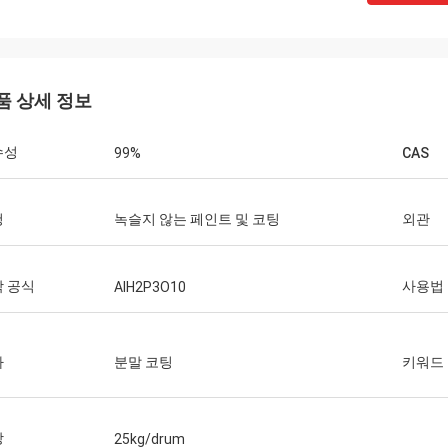
품 상세 정보
수성
99%
CAS
청
녹슬지 않는 페인트 및 코팅
외관
 공식
사용법
AlH2P3O10
가
분말 코팅
키워드
장
25kg/drum