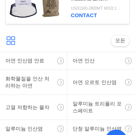
용
Phosphate 7779 90 0
USD1500-2800MT MOQ:1 킬로그램
을
CONTACT
요
청
모든
하
아연 인산염 안료
아연 인산
십
시
화학물질을 인산 처
아연 오르토 인산염
리하는 아연
오
알루미늄 트리폴리 포
고열 저항하는 물자
사
스페이트
이
알루미늄 인산염
단청 알루미늄 인산염
트