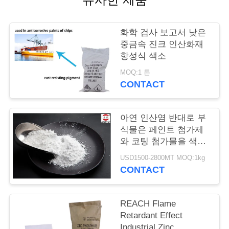
품
질
화학 검사 보고서 낮은
관
중금속 진크 인산화재
항성식 색소
리
MOQ:1 톤
CONTACT
저
희
아연 인산염 반대로 부
식물은 페인트 첨가제
와
와 코팅 첨가물을 색칠
합니다
연
USD1500-2800MT MOQ:1kg
CONTACT
락
REACH Flame
인
Retardant Effect
Industrial Zinc