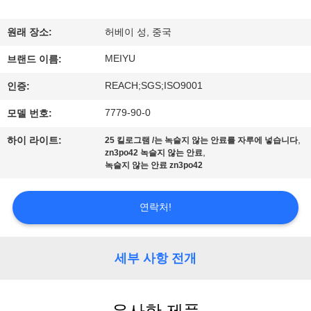
리
원래 장소:
허베이 성, 중국
에
MEIYU
브랜드 이름:
관
REACH;SGS;ISO9001
인증:
한
7779-90-0
모델 번호:
것
,
하이 라이트:
25 킬로그램 /는 녹슬지 않는 안료를 자루에 넣습니다
,
zn3po42 녹슬지 않는 안료
녹슬지 않는 안료 zn3po42
공
장
연락처!
투
세부 사항 전개
어
유사한 제품