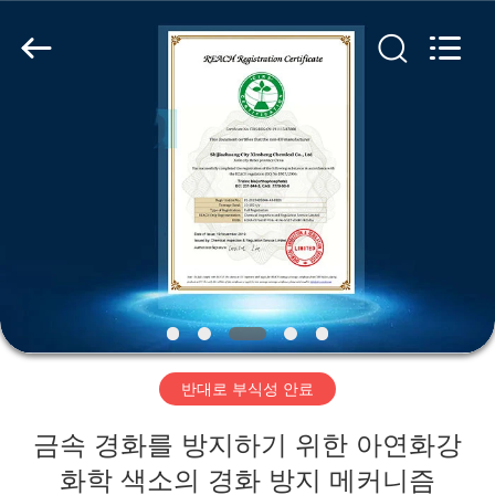
xinsheng
chemical
co.,ltd.
All
Rights
Reserved.
Developed
by
집
ECER
제
품
비
디
반대로 부식성 안료
오
금속 경화를 방지하기 위한 아연화강
화학 색소의 경화 방지 메커니즘
우