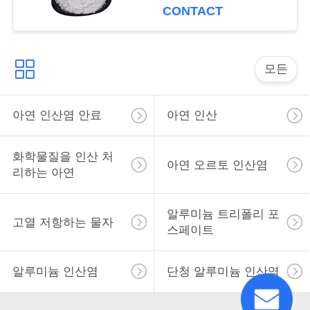
용
보호합니다
CONTACT
을
요
모든
청
아연 인산염 안료
아연 인산
하
십
화학물질을 인산 처
아연 오르토 인산염
시
리하는 아연
오
알루미늄 트리폴리 포
고열 저항하는 물자
스페이트
사
알루미늄 인산염
단청 알루미늄 인산염
이
트