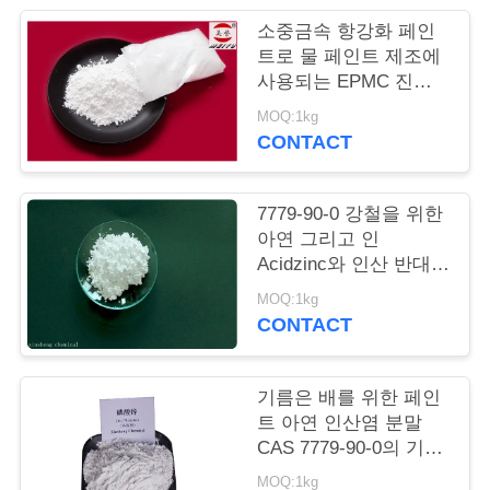
품
소중금속 항강화 페인
질
트로 물 페인트 제조에
사용되는 EPMC 진크
관
포스파트
MOQ:1kg
리
CONTACT
저
7779-90-0 강철을 위한
아연 그리고 인
희
Acidzinc와 인산 반대로
부식성 페인트
와
MOQ:1kg
CONTACT
연
락
기름은 배를 위한 페인
트 아연 인산염 분말
CAS 7779-90-0의 기초
인
를 두고 강철 구조물은
MOQ:1kg