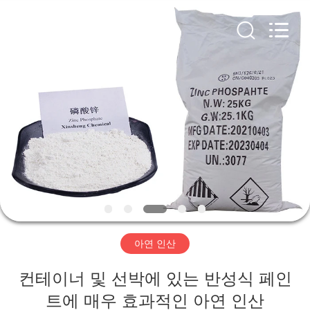
xinsheng
chemical
co.,ltd.
All
Rights
Reserved.
Developed
by
집
ECER
제
품
비
디
아연 인산
오
컨테이너 및 선박에 있는 반성식 페인
트에 매우 효과적인 아연 인산
우