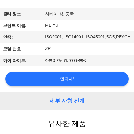
리
원래 장소:
허베이 성, 중국
에
MEIYU
브랜드 이름:
관
ISO9001, ISO14001, ISO45001,SGS,REACH
인증:
한
ZP
모델 번호:
것
,
하이 라이트:
아연 2 인산염
7779-90-0
공
연락처!
장
투
세부 사항 전개
어
유사한 제품