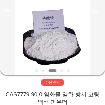
2026
shijiazhuang
city
xinsheng
chemical
co.,ltd.
All
Rights
집
Reserved.
Developed
by
ECER
제
품
비
디
아연 인산
오
CAS7779-90-0 염화물 염화 방지 코팅
백색 파우더
우