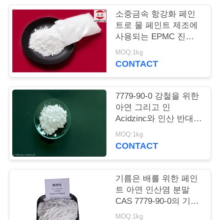
품
소중금속 항강화 페인
질
트로 물 페인트 제조에
사용되는 EPMC 진크
관
포스파트
MOQ:1kg
리
CONTACT
저
7779-90-0 강철을 위한
아연 그리고 인
희
Acidzinc와 인산 반대로
부식성 페인트
와
MOQ:1kg
CONTACT
연
락
기름은 배를 위한 페인
트 아연 인산염 분말
CAS 7779-90-0의 기초
인
를 두고 강철 구조물은
MOQ:1kg