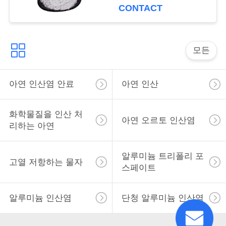
용
보호합니다
CONTACT
을
요
모든
청
아연 인산염 안료
아연 인산
하
십
화학물질을 인산 처
아연 오르토 인산염
시
리하는 아연
오
알루미늄 트리폴리 포
고열 저항하는 물자
스페이트
사
알루미늄 인산염
단청 알루미늄 인산염
이
트