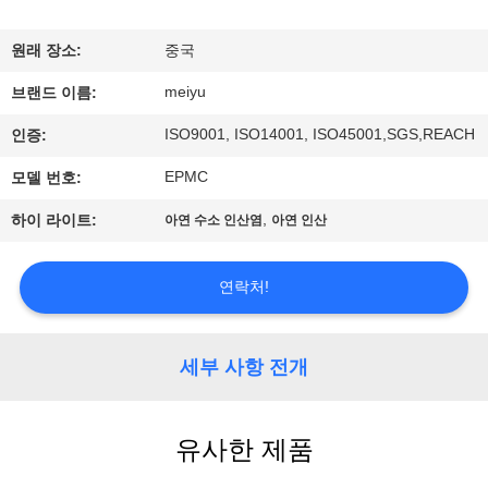
리
원래 장소:
중국
에
meiyu
브랜드 이름:
관
ISO9001, ISO14001, ISO45001,SGS,REACH
인증:
한
EPMC
모델 번호:
것
,
하이 라이트:
아연 수소 인산염
아연 인산
공
연락처!
장
투
세부 사항 전개
어
유사한 제품