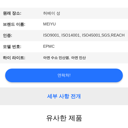
리
원래 장소:
허베이 성
에
MEIYU
브랜드 이름:
관
ISO9001, ISO14001, ISO45001,SGS,REACH
인증:
한
EPMC
모델 번호:
것
,
하이 라이트:
아연 수소 인산염
아연 인산
공
연락처!
장
투
세부 사항 전개
어
유사한 제품