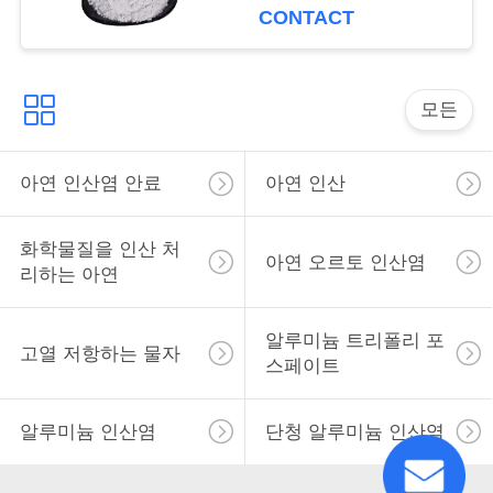
용
보호합니다
CONTACT
을
요
모든
청
아연 인산염 안료
아연 인산
하
십
화학물질을 인산 처
아연 오르토 인산염
시
리하는 아연
오
알루미늄 트리폴리 포
고열 저항하는 물자
스페이트
사
알루미늄 인산염
단청 알루미늄 인산염
이
트