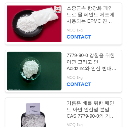
품
소중금속 항강화 페인
질
트로 물 페인트 제조에
사용되는 EPMC 진크
관
포스파트
MOQ:1kg
리
CONTACT
저
7779-90-0 강철을 위한
아연 그리고 인
희
Acidzinc와 인산 반대로
부식성 페인트
와
MOQ:1kg
CONTACT
연
락
기름은 배를 위한 페인
트 아연 인산염 분말
CAS 7779-90-0의 기초
인
를 두고 강철 구조물은
MOQ:1kg