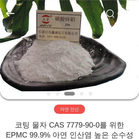
2026
shijiazhuang
city
xinsheng
chemical
co.,ltd.
All
Rights
집
Reserved.
Developed
by
ECER
제
품
비
디
아연 인산
오
코팅 물자 CAS 7779-90-0를 위한
EPMC 99.9% 아연 인산염 높은 순수성
우