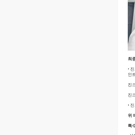
최
• 
인트
진크
진크
• 
위 
특