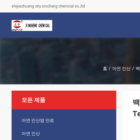
shijiazhuang city xinsheng chemical co.,ltd
홈
/
아연 인산
/
백
모든 제품
백
T
아연 인산염 안료
아연 인산