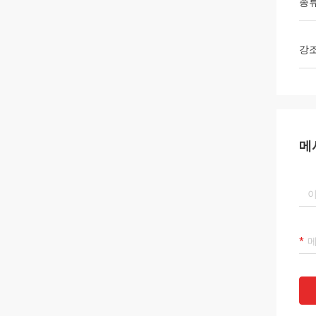
종
강
메