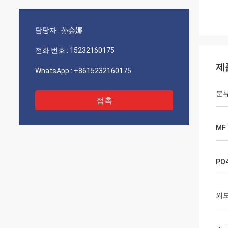
담당자 :
孙会娜
전화 번호 :
15232160175
제
WhatsApp :
+8615232160175
분
접촉
MF
PO
외