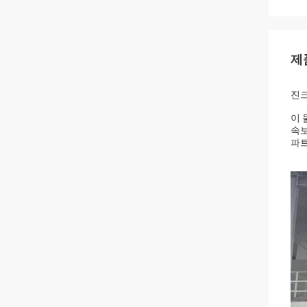
제
진크
이 
속보
파