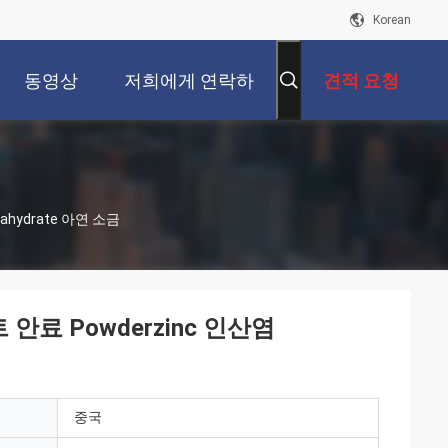
Korean
동영상
저희에게 연락하
견적 요청
십시오
hydrate 아연 소금
안료 Powderzinc 인산염
중국