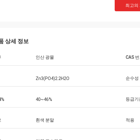
최고의
품 상세 정보
류
인산 광물
CAS 
순수성
Zn3(PO4)2.2H2O
등급기
4%
40~46%
모
흰색 분말
적용