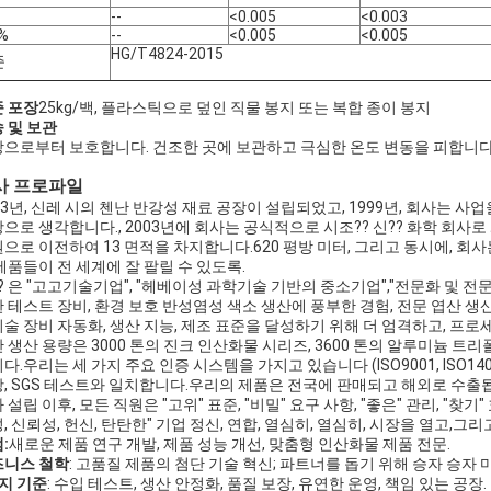
--
<0.005
<0.003
 %
--
<0.005
<0.005
HG/T4824-2015
준
 포장
25kg/백, 플라스틱으로 덮인 직물 봉지 또는 복합 종이 봉지
 및 보관
으로부터 보호합니다. 건조한 곳에 보관하고 극심한 온도 변동을 피합니다.
사 프로파일
93년, 신레 시의 첸난 반강성 재료 공장이 설립되었고, 1999년, 회사는
으로 생각합니다., 2003년에 회사는 공식적으로 시조?? 신?? 화학 회사로
으로 이전하여 13 면적을 차지합니다.620 평방 미터, 그리고 동시에, 회사
제품들이 전 세계에 잘 팔릴 수 있도록.
? 은 "고고기술기업", "헤베이성 과학기술 기반의 중소기업","전문화 및 전문화
 테스트 장비, 환경 보호 반성염성 색소 생산에 풍부한 경험, 전문 엽산 생산 
술 장비 자동화, 생산 지능, 제조 표준을 달성하기 위해 더 엄격하고, 프
 생산 용량은 3000 톤의 진크 인산화물 시리즈, 3600 톤의 알루미늄 트
다.우리는 세 가지 주요 인증 시스템을 가지고 있습니다 (ISO9001, ISO14001,
, SGS 테스트와 일치합니다.우리의 제품은 전국에 판매되고 해외로 수출
 설립 이후, 모든 직원은 "고위" 표준, "비밀" 요구 사항, "좋은" 관리, "찾
, 신뢰성, 헌신, 탄탄한" 기업 정신, 연합, 열심히, 열심히, 시장을 열고,그
:
새로운 제품 연구 개발, 제품 성능 개선, 맞춤형 인산화물 제품 전문.
즈니스 철학
: 고품질 제품의 첨단 기술 혁신; 파트너를 돕기 위해 승자 승자 
지 기준
: 수입 테스트, 생산 안정화, 품질 보장, 유연한 운영, 책임 있는 공장.