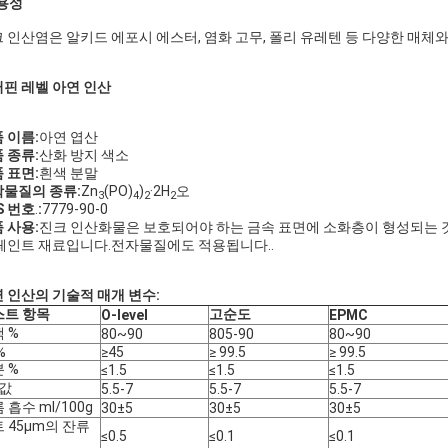
용성
 인산염은 알키드 에포시 에스터, 염화 고무, 폴리 유레텐 등 다양한 매체
핀 레벨 아연 인산
 이름:
아연 엽산
 종류:
산화 방지 색소
 표면:
흰색 분말
물질의 종류:
Zn
(PO)
)
·2H
오
3
4
2
2
S 번호
.
:
7779-90-0
 사용:
진크 인산화물은 보호되어야 하는 금속 표면에 소화층이 형성되는 것
페인트 재료입니다.전자물질에도 적용됩니다..
 인산의 기술적 매개 변수:
스트 항목
고순도
O-level
EPMC
 %
80~90
805-90
80~90
%
≥45
≥ 99.5
≥ 99.5
 %
≤1.5
≤1.5
≤1.5
 값
5.5-7
5.5-7
5.5-7
 흡수 ml/100g
30±5
30±5
30±5
 45μm의 잔류
≤0.5
≤0.1
≤0.1