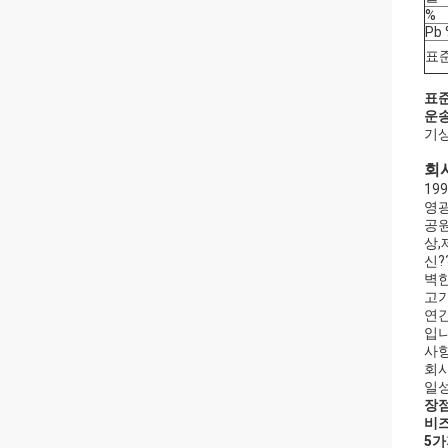
%
Pb
표
표준
운송
기상
회
19
영광
공원
상,
신?
벽한
고기
연간
입니
사항
회사
일성
장점
비
5가