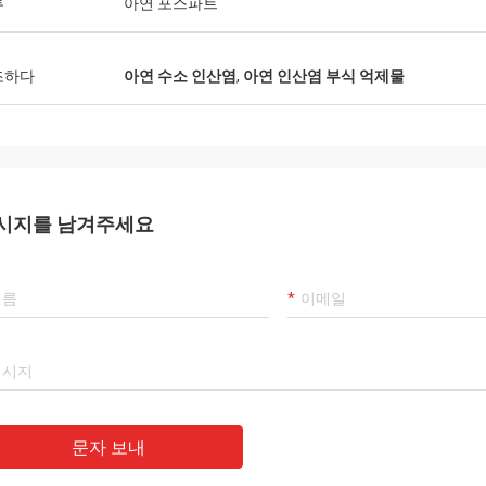
류
아연 포스파트
조하다
아연 수소 인산염
,
아연 인산염 부식 억제물
시지를 남겨주세요
문자 보내