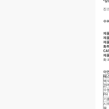
•상
진크
수퍼
제품
제품
제품
화학
CA
제품
화 
아연
테
백색
ZP
수분
PH
기름
시트
물