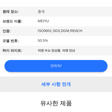
리
원래 장소:
중국
에
MEIYU
브랜드 이름:
관
ISO9001,SGS,DGM,REACH
인증:
한
50.5%
모델 번호:
것
,
하이 라이트:
아연 수소 인산염
아연 인산
공
연락처!
장
투
세부 사항 전개
어
유사한 제품