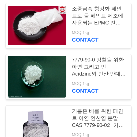
품
소중금속 항강화 페인
질
트로 물 페인트 제조에
사용되는 EPMC 진크
관
포스파트
MOQ:1kg
리
CONTACT
저
7779-90-0 강철을 위한
아연 그리고 인
희
Acidzinc와 인산 반대로
부식성 페인트
와
MOQ:1kg
CONTACT
연
락
기름은 배를 위한 페인
트 아연 인산염 분말
CAS 7779-90-0의 기초
인
를 두고 강철 구조물은
MOQ:1kg