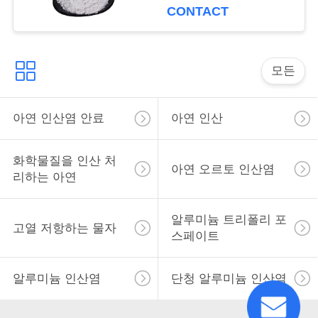
용
보호합니다
CONTACT
을
요
모든
청
아연 인산염 안료
아연 인산
하
십
화학물질을 인산 처
아연 오르토 인산염
시
리하는 아연
오
알루미늄 트리폴리 포
고열 저항하는 물자
스페이트
사
알루미늄 인산염
단청 알루미늄 인산염
이
트