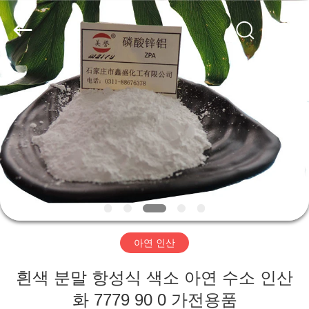
2026
shijiazhuang
city
xinsheng
chemical
co.,ltd.
All
Rights
집
Reserved.
Developed
by
ECER
제
품
비
디
아연 인산
오
흰색 분말 항성식 색소 아연 수소 인산
화 7779 90 0 가전용품
우