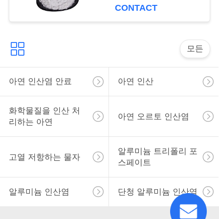
용
보호합니다
CONTACT
을
요
모든
청
아연 인산염 안료
아연 인산
하
십
화학물질을 인산 처
아연 오르토 인산염
시
리하는 아연
오
알루미늄 트리폴리 포
고열 저항하는 물자
스페이트
사
알루미늄 인산염
단청 알루미늄 인산염
이
트