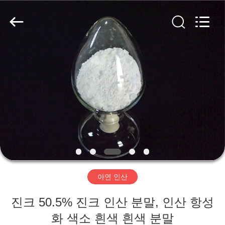
2026
shijiazhuang
city
xinsheng
chemical
co.,ltd.
All
Rights
집
Reserved.
Developed
by
ECER
제
품
비
디
아연 인산
오
진크 50.5% 진크 인산 분말, 인산 항성
화 색소 흰색 흰색 분말
우