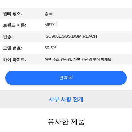
리
원래 장소:
중국
에
MEIYU
브랜드 이름:
관
ISO9001,SGS,DGM,REACH
인증:
한
50.5%
모델 번호:
것
,
하이 라이트:
아연 수소 인산염
아연 인산염 부식 억제물
공
연락처!
장
투
세부 사항 전개
어
유사한 제품