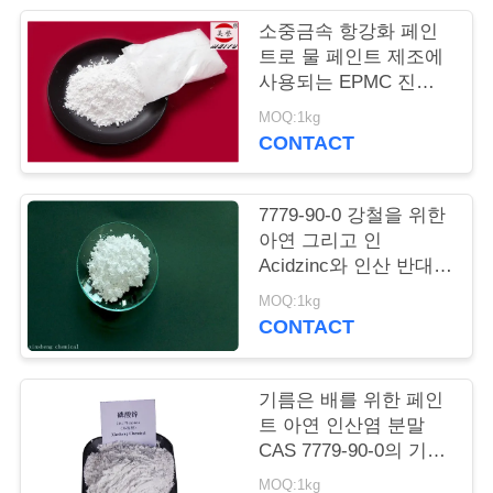
품
소중금속 항강화 페인
질
트로 물 페인트 제조에
사용되는 EPMC 진크
관
포스파트
MOQ:1kg
리
CONTACT
저
7779-90-0 강철을 위한
아연 그리고 인
희
Acidzinc와 인산 반대로
부식성 페인트
와
MOQ:1kg
CONTACT
연
락
기름은 배를 위한 페인
트 아연 인산염 분말
CAS 7779-90-0의 기초
인
를 두고 강철 구조물은
MOQ:1kg