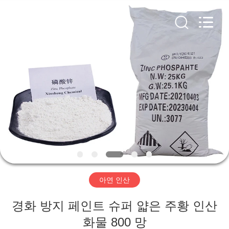
xinsheng
chemical
co.,ltd.
All
Rights
Reserved.
Developed
by
집
ECER
제
품
비
디
아연 인산
오
경화 방지 페인트 슈퍼 얇은 주황 인산
화물 800 망
우