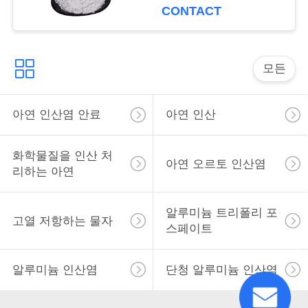
용
보호합니다
CONTACT
을
요
모든
청
아연 인산염 안료
아연 인산
하
십
화학물질을 인산 처
아연 오르토 인산염
시
리하는 아연
오
알루미늄 트리폴리 포
고열 저항하는 물자
스페이트
사
알루미늄 인산염
단청 알루미늄 인산염
이
트