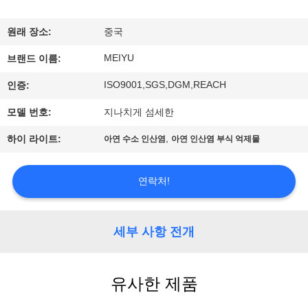
리
원래 장소:
중국
에
MEIYU
브랜드 이름:
관
ISO9001,SGS,DGM,REACH
인증:
한
모델 번호:
지나치게 섬세한
것
,
하이 라이트:
아연 수소 인산염
아연 인산염 부식 억제물
공
연락처!
장
투
세부 사항 전개
어
유사한 제품