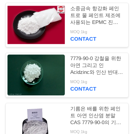
품
소중금속 항강화 페인
질
트로 물 페인트 제조에
사용되는 EPMC 진크
관
포스파트
MOQ:1kg
리
CONTACT
저
7779-90-0 강철을 위한
아연 그리고 인
희
Acidzinc와 인산 반대로
부식성 페인트
와
MOQ:1kg
CONTACT
연
락
기름은 배를 위한 페인
트 아연 인산염 분말
CAS 7779-90-0의 기초
인
를 두고 강철 구조물은
MOQ:1kg