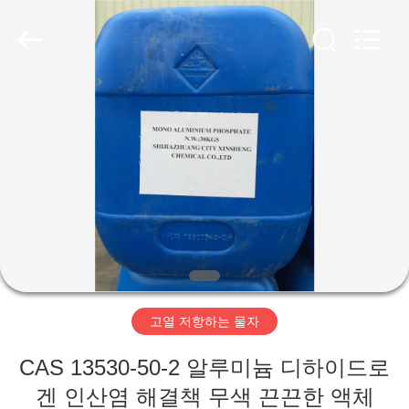
xinsheng
chemical
co.,ltd.
All
Rights
Reserved.
Developed
by
집
ECER
제
품
비
디
고열 저항하는 물자
오
CAS 13530-50-2 알루미늄 디하이드로
겐 인산염 해결책 무색 끈끈한 액체
우