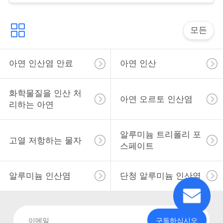
용
을
모든
요
청
아연 인산염 안료
아연 인산
하
화학물질을 인산 처
아연 오르토 인산염
십
리하는 아연
시
알루미늄 트리폴리 포
고열 저항하는 물자
오
스페이트
알루미늄 인산염
단청 알루미늄 인산염
사
이
트
구독하십시오