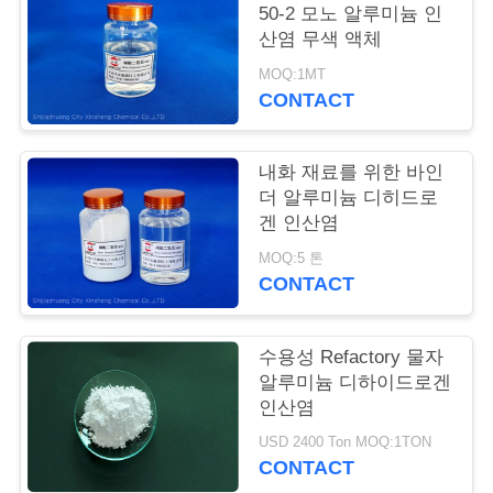
품
50-2 모노 알루미늄 인
질
산염 무색 액체
MOQ:1MT
관
CONTACT
리
내화 재료를 위한 바인
더 알루미늄 디히드로
저
겐 인산염
희
MOQ:5 톤
CONTACT
와
연
수용성 Refactory 물자
락
알루미늄 디하이드로겐
인산염
USD 2400 Ton MOQ:1TON
인
CONTACT