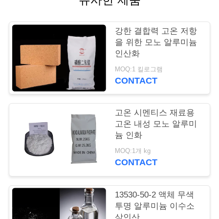
품
질
강한 결합력 고온 저항
관
을 위한 모노 알루미늄
인산화
리
MOQ:1 킬로그램
CONTACT
저
희
고온 시멘티스 재료용
고온 내성 모노 알루미
와
늄 인화
연
MOQ:1개 kg
CONTACT
락
13530-50-2 액체 무색
인
투명 알루미늄 이수소
삼인산