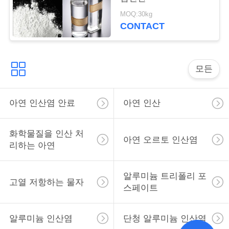
용
MOQ:30kg
을
CONTACT
요
청
모든
하
아연 인산염 안료
아연 인산
십
시
화학물질을 인산 처
아연 오르토 인산염
리하는 아연
오
알루미늄 트리폴리 포
고열 저항하는 물자
사
스페이트
이
알루미늄 인산염
단청 알루미늄 인산염
트