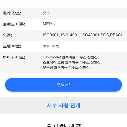
리
원래 장소:
중국
에
MEIYU
브랜드 이름:
관
ISO9001, ISO14001, ISO45001,SGS,REACH
인증:
한
모델 번호:
투명 액체
것
,
하이 라이트:
13530-50-2 알루미늄 이수소 삼인산
,
스프레이 코팅 알루미늄 이수소 삼인산
무독성 알루미늄 이수소 삼인산
공
장
연락처!
투
세부 사항 전개
어
유사한 제품