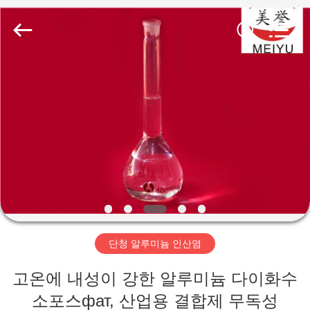
xinsheng
chemical
co.,ltd.
All
Rights
Reserved.
Developed
by
집
ECER
제
품
비
디
단청 알루미늄 인산염
오
고온에 내성이 강한 알루미늄 다이화수
소포스фат, 산업용 결합제 무독성
우