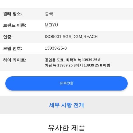
리
원래 장소:
중국
에
MEIYU
브랜드 이름:
관
ISO9001,SGS,DGM,REACH
인증:
한
13939-25-8
모델 번호:
것
,
,
하이 라이트:
공업용 도료
화학적 녹 13939 25 8
차단 녹 13939 25 8에서 13939 25 8 예방
공
연락처!
장
투
세부 사항 전개
어
유사한 제품