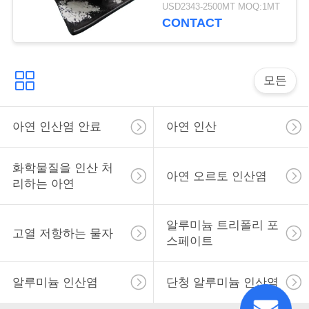
용
USD2343-2500MT MOQ:1MT
CONTACT
을
요
모든
청
하
아연 인산염 안료
아연 인산
십
화학물질을 인산 처
시
아연 오르토 인산염
리하는 아연
오
알루미늄 트리폴리 포
고열 저항하는 물자
스페이트
사
이
알루미늄 인산염
단청 알루미늄 인산염
트