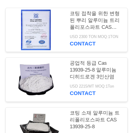
품
질
코팅 접착을 위한 변형
된 뿌리 알루미늄 트리
관
폴리포스파트 CAS
13939-25-8
리
USD 2300 TON MOQ:1TON
CONTACT
저
공업적 등급 Cas
희
13939-25-8 알루미늄
디히드로겐 3인산염
와
USD 2215/MT MOQ:1Ton
연
CONTACT
락
코팅 소재 알루미늄 트
리폴리포스파트 CAS
인
13939-25-8