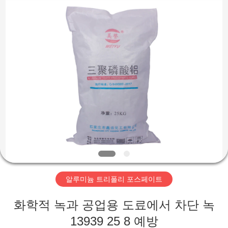
shijiazhuang
city
xinsheng
chemical
co.,ltd.
All
Rights
Reserved.
집
Developed
by
ECER
제
품
비
디
알루미늄 트리폴리 포스페이트
오
화학적 녹과 공업용 도료에서 차단 녹
13939 25 8 예방
우