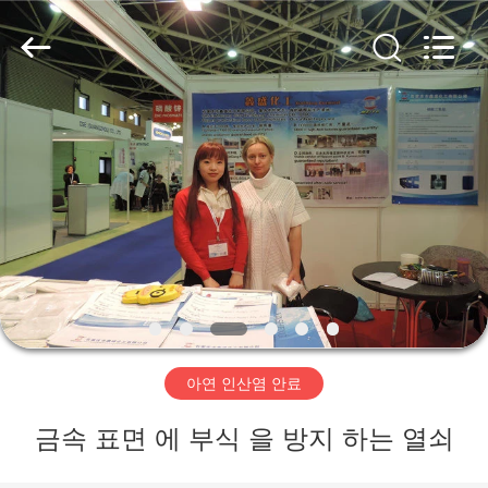
©
2018
-
2026
shijiazhuang
city
xinsheng
chemical
집
co.,ltd.
All
Rights
Reserved.
Developed
by
제
ECER
품
비
디
아연 인산염 안료
오
금속 표면 에 부식 을 방지 하는 열쇠
우