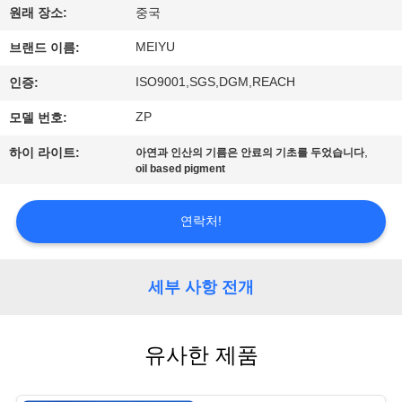
원래 장소:
중국
리
MEIYU
브랜드 이름:
에
ISO9001,SGS,DGM,REACH
인증:
관
ZP
모델 번호:
한
,
하이 라이트:
아연과 인산의 기름은 안료의 기초를 두었습니다
것
oil based pigment
연락처!
공
장
세부 사항 전개
투
어
유사한 제품