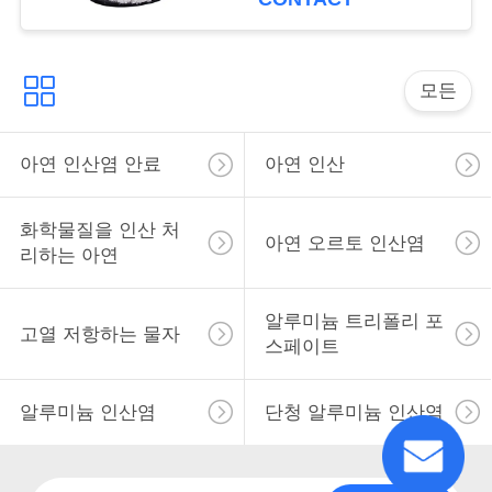
용
을
모든
요
청
아연 인산염 안료
아연 인산
하
십
화학물질을 인산 처
아연 오르토 인산염
리하는 아연
시
오
알루미늄 트리폴리 포
고열 저항하는 물자
스페이트
사
알루미늄 인산염
단청 알루미늄 인산염
이
트