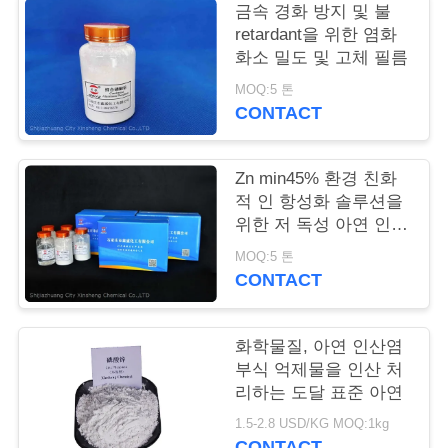
품
금속 경화 방지 및 불
retardant을 위한 염화
질
화소 밀도 및 고체 필름
관
MOQ:5 톤
CONTACT
리
Zn min45% 환경 친화
저
적 인 항성화 솔루션을
위한 저 독성 아연 인산
희
화성 색소
MOQ:5 톤
와
CONTACT
연
락
화학물질, 아연 인산염
부식 억제물을 인산 처
리하는 도달 표준 아연
인
1.5-2.8 USD/KG MOQ:1kg
CONTACT