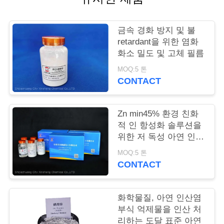
품
질
금속 경화 방지 및 불
관
retardant을 위한 염화
화소 밀도 및 고체 필름
리
MOQ:5 톤
CONTACT
저
희
Zn min45% 환경 친화
적 인 항성화 솔루션을
와
위한 저 독성 아연 인산
화성 색소
연
MOQ:5 톤
CONTACT
락
화학물질, 아연 인산염
인
부식 억제물을 인산 처
리하는 도달 표준 아연