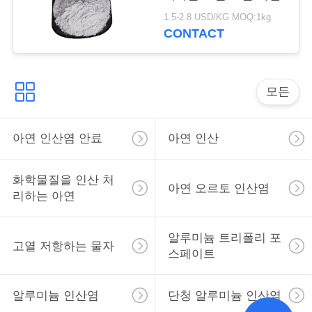
용
1.5-2.8 USD/KG MOQ:1kg
을
CONTACT
요
청
모든
하
아연 인산염 안료
아연 인산
십
시
화학물질을 인산 처
아연 오르토 인산염
리하는 아연
오
알루미늄 트리폴리 포
고열 저항하는 물자
사
스페이트
이
알루미늄 인산염
단청 알루미늄 인산염
트