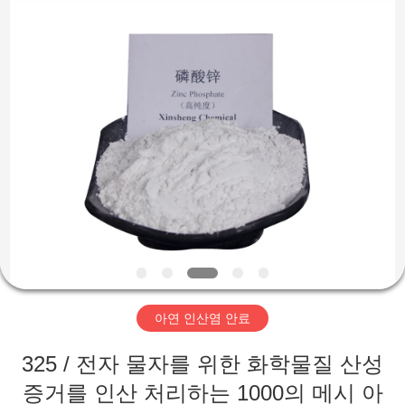
©
2018
-
2026
shijiazhuang
city
xinsheng
chemical
집
co.,ltd.
All
Rights
Reserved.
Developed
by
제
ECER
품
비
디
아연 인산염 안료
오
325 / 전자 물자를 위한 화학물질 산성
증거를 인산 처리하는 1000의 메시 아
우