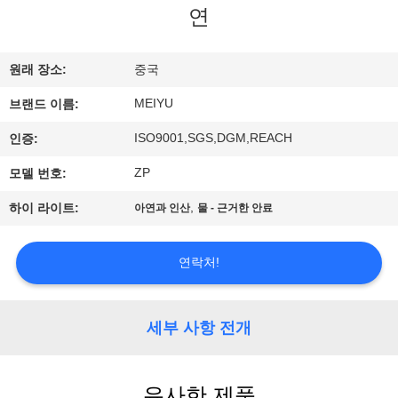
연
리
에
원래 장소:
중국
관
MEIYU
브랜드 이름:
한
ISO9001,SGS,DGM,REACH
인증:
것
ZP
모델 번호:
,
하이 라이트:
아연과 인산
물 - 근거한 안료
공
장
연락처!
투
세부 사항 전개
어
유사한 제품