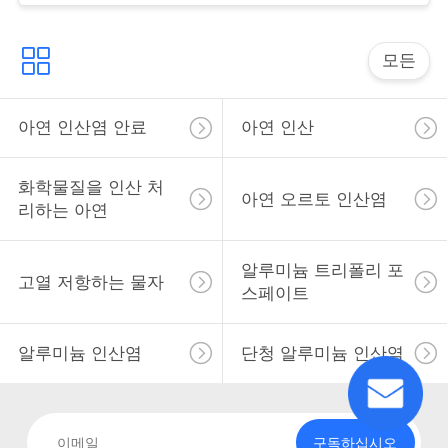
용
을
모든
요
청
아연 인산염 안료
아연 인산
하
화학물질을 인산 처
아연 오르토 인산염
십
리하는 아연
시
알루미늄 트리폴리 포
고열 저항하는 물자
오
스페이트
알루미늄 인산염
단청 알루미늄 인산염
사
이
트
구독하십시오