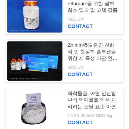
품
retardant을 위한 염화
질
화소 밀도 및 고체 필름
MOQ:5 톤
관
CONTACT
리
Zn min45% 환경 친화
적 인 항성화 솔루션을
저
위한 저 독성 아연 인산
희
화성 색소
MOQ:5 톤
CONTACT
와
연
화학물질, 아연 인산염
락
부식 억제물을 인산 처
리하는 도달 표준 아연
1.5-2.8 USD/KG MOQ:1kg
인
CONTACT