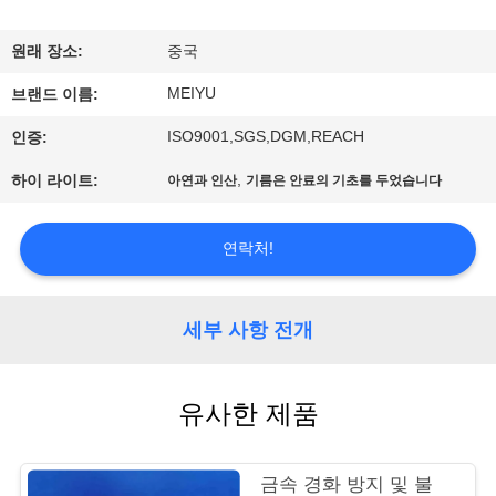
리
원래 장소:
중국
에
MEIYU
브랜드 이름:
관
ISO9001,SGS,DGM,REACH
인증:
한
,
하이 라이트:
아연과 인산
기름은 안료의 기초를 두었습니다
것
연락처!
공
장
세부 사항 전개
투
유사한 제품
어
금속 경화 방지 및 불