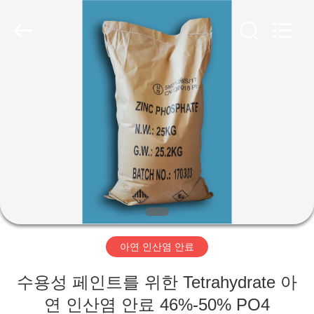
xinsheng
chemical
co.,ltd.
All
Rights
Reserved.
Developed
by
집
ECER
제
품
비
디
아연 인산염 안료
오
수용성 페인트를 위한 Tetrahydrate 아
연 인산염 안료 46%-50% PO4
우