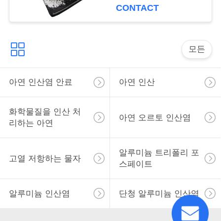
용
CONTACT
을
요
모든
청
아연 인산염 안료
아연 인산
하
십
화학물질을 인산 처
아연 오르토 인산염
시
리하는 아연
오
알루미늄 트리폴리 포
고열 저항하는 물자
스페이트
사
알루미늄 인산염
단청 알루미늄 인산염
이
트