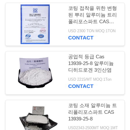
품
코팅 접착을 위한 변형
질
된 뿌리 알루미늄 트리
폴리포스파트 CAS
관
13939-25-8
USD 2300 TON MOQ:1TON
리
CONTACT
저
공업적 등급 Cas
13939-25-8 알루미늄
희
디히드로겐 3인산염
와
USD 2215/MT MOQ:1Ton
CONTACT
연
락
코팅 소재 알루미늄 트
리폴리포스파트 CAS
13939-25-8
인
USD2343-2500MT MOQ:1MT