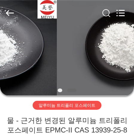
xinsheng
chemical
co.,ltd.
All
Rights
Reserved.
Developed
by
집
ECER
제
품
비
디
알루미늄 트리폴리 포스페이트
오
물 - 근거한 변경된 알루미늄 트리폴리
포스페이트 EPMC-II CAS 13939-25-8
우