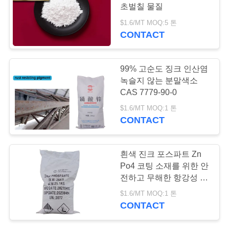
품
초벌칠 물질
질
$1.6/MT MOQ:5 톤
CONTACT
37
관
리
고열 저항하는 물자
99% 고순도 징크 인산염
녹슬지 않는 분말색소
CAS 7779-90-0
저
$1.6/MT MOQ:1 톤
희
CONTACT
와
127
흰색 진크 포스파트 Zn
연
알루미늄 트리폴리
Po4 코팅 소재를 위한 안
락
전하고 무해한 항강성 색
포스페이트
소
$1.6/MT MOQ:1 톤
CONTACT
인