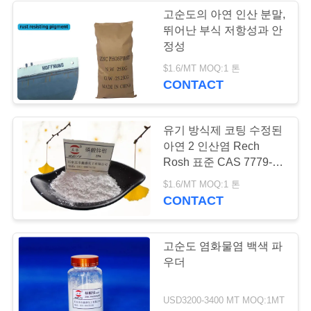
용
고순도의 아연 인산 분말,
뛰어난 부식 저항성과 안
을
80
정성
요
$1.6/MT MOQ:1 톤
알루미늄 인산염
CONTACT
청
하
유기 방식제 코팅 수정된
십
아연 2 인산염 Rech
Rosh 표준 CAS 7779-
시
90-0
83
$1.6/MT MOQ:1 톤
오
CONTACT
단청 알루미늄 인산
염
고순도 염화물염 백색 파
사
우더
이
USD3200-3400 MT MOQ:1MT
트