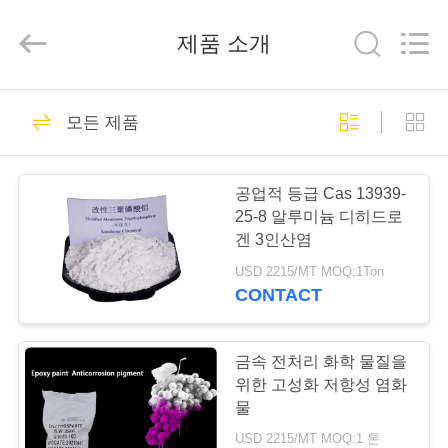
xinsheng
chemical
co.,ltd.
제품 소개
All
Rights
Reserved.
Developed
by
집
76
ECER
모든 제품
아연 인산염 안료
제
공업적 등급 Cas 13939-
품
25-8 알루미늄 디히드로
겐 3인산염
USD 2215/MT MOQ:1Ton
비
CONTACT
108
디
오
금속 전처리 화학 물질을
아연 인산
위한 고성화 저항성 염화
물
우
USD 2215/MT MOQ:1 톤