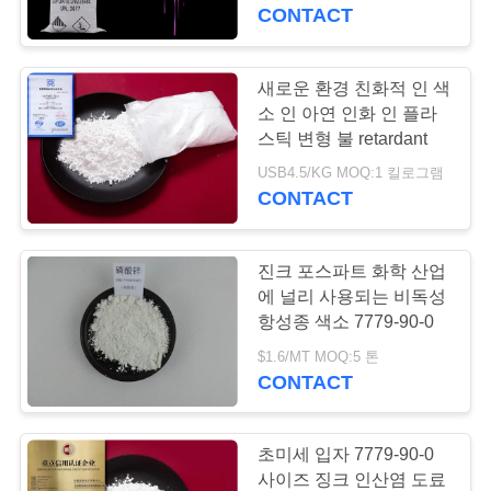
CONTACT
리
에
새로운 환경 친화적 인 색
25
관
소 인 아연 인화 인 플라
화학물질을 인산 처
스틱 변형 불 retardant
한
USB4.5/KG MOQ:1 킬로그램
리하는 아연
CONTACT
것
진크 포스파트 화학 산업
공
에 널리 사용되는 비독성
장
항성종 색소 7779-90-0
31
$1.6/MT MOQ:5 톤
투
CONTACT
아연 오르토 인산염
어
초미세 입자 7779-90-0
사이즈 징크 인산염 도료