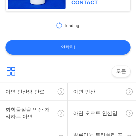
CONTACT
맵
31
알루미늄 인산염 바
loading...
PRIVACY
인더
POLICY
연락처!
모든
23
알루미늄 메타인산
아연 인산염 안료
아연 인산
염
화학물질을 인산 처
아연 오르토 인산염
리하는 아연
알루미늄 트리폴리 포