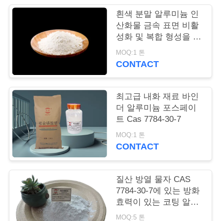
품
흰색 분말 알루미늄 인
질
산화물 금속 표면 비활
성화 및 복합 형성을 위
관
한 화학 색소
MOQ:1 톤
리
CONTACT
저
최고급 내화 재료 바인
더 알루미늄 포스페이
희
트 Cas 7784-30-7
와
MOQ:1 톤
CONTACT
연
락
질산 방열 물자 CAS
7784-30-7에 있는 방화
효력이 있는 코팅 알루
인
미늄 인산염 가용
MOQ:5 톤