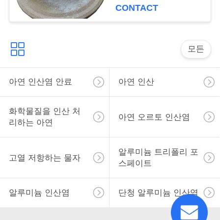
용
CONTACT
을
요
모든
청
아연 인산염 안료
아연 인산
하
십
화학물질을 인산 처
아연 오르토 인산염
시
리하는 아연
오
알루미늄 트리폴리 포
고열 저항하는 물자
스페이트
사
알루미늄 인산염
단청 알루미늄 인산염
이
트