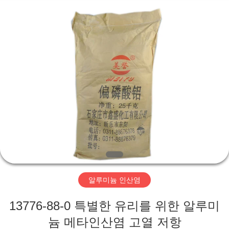
city
xinsheng
chemical
co.,ltd.
All
Rights
Reserved.
Developed
집
by
ECER
제
품
비
디
알루미늄 인산염
오
13776-88-0 특별한 유리를 위한 알루미
늄 메타인산염 고열 저항
우