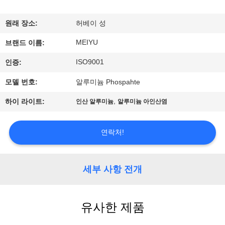
리
원래 장소:
허베이 성
에
MEIYU
브랜드 이름:
관
ISO9001
인증:
한
모델 번호:
알루미늄 Phospahte
것
,
하이 라이트:
인산 알루미늄
알루미늄 아인산염
공
연락처!
장
투
세부 사항 전개
어
유사한 제품