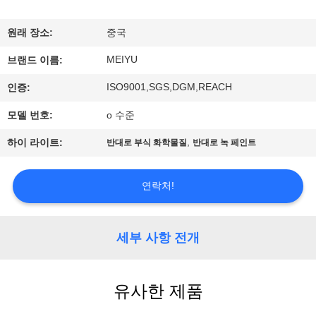
리
원래 장소:
중국
에
MEIYU
브랜드 이름:
관
ISO9001,SGS,DGM,REACH
인증:
한
모델 번호:
o 수준
것
,
하이 라이트:
반대로 부식 화학물질
반대로 녹 페인트
공
연락처!
장
투
세부 사항 전개
어
유사한 제품