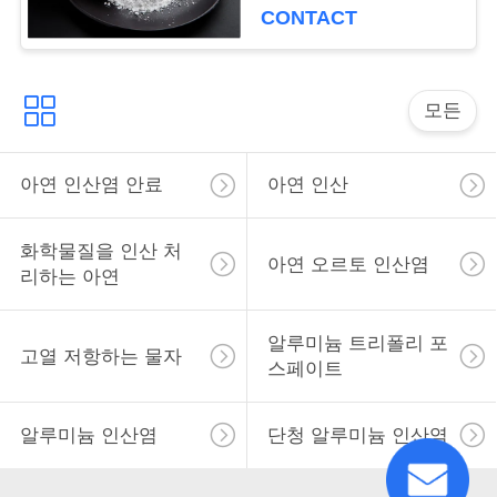
용
CONTACT
을
요
모든
청
아연 인산염 안료
아연 인산
하
십
화학물질을 인산 처
아연 오르토 인산염
시
리하는 아연
오
알루미늄 트리폴리 포
고열 저항하는 물자
스페이트
사
알루미늄 인산염
단청 알루미늄 인산염
이
트