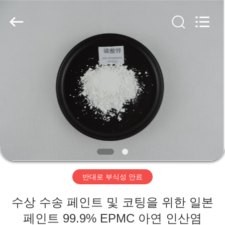
shijiazhuang
city
xinsheng
chemical
co.,ltd.
All
Rights
Reserved.
Developed
집
by
ECER
제
품
비
디
반대로 부식성 안료
오
수상 수송 페인트 및 코팅을 위한 일본
페인트 99.9% EPMC 아연 인산염
우