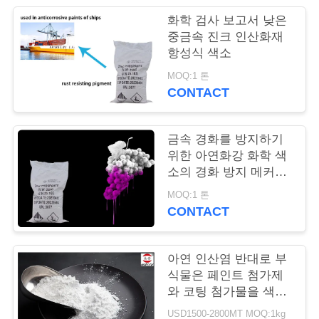
품
화학 검사 보고서 낮은
질
중금속 진크 인산화재
항성식 색소
관
MOQ:1 톤
리
CONTACT
저
금속 경화를 방지하기
위한 아연화강 화학 색
희
소의 경화 방지 메커니
즘
와
MOQ:1 톤
CONTACT
연
락
아연 인산염 반대로 부
식물은 페인트 첨가제
와 코팅 첨가물을 색칠
인
합니다
USD1500-2800MT MOQ:1kg