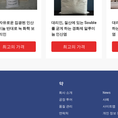
자유로운 집광된 인산
대리인, 질산에 있는 Souble
대
늄 반대로 녹 화학 보
를 굳게 하는 경화제 알루미
하
대리인
늄 인산염
염
최고의 가격
최고의 가격
약
회사 소개
News
공장 투어
사례
품질 관리
사이트맵
연락처
개인 정보