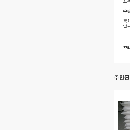
표준
수
풍화
열린
꼬리
추천된