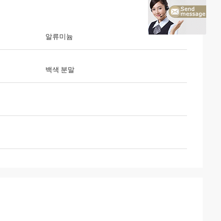
알류미늄
백색 분말