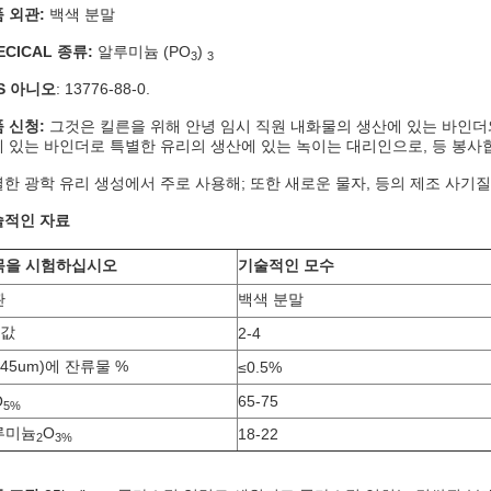
 외관:
백색 분말
ECICAL 종류:
알루미늄 (PO
)
3
3
S 아니오
: 13776-88-0.
 신청:
그것은 킬른을 위해 안녕 임시 직원 내화물의 생산에 있는 바인더
 있는 바인더로 특별한 유리의 생산에 있는 녹이는 대리인으로, 등 봉사
한 광학 유리 생성에서 주로 사용해; 또한 새로운 물자, 등의 제조 사기질
술적인 자료
목을 시험하십시오
기술적인 모수
관
백색 분말
 값
2-4
(45um)에 잔류물 %
≤0.5%
O
65-75
5%
루미늄
O
18-22
2
3%