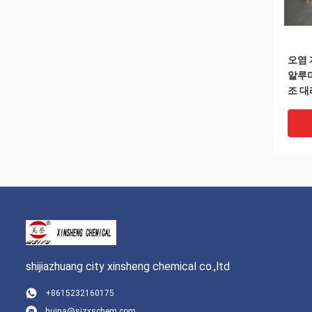
오염 
알루미
조 
shijiazhuang city xinsheng chemical co.,ltd
+8615232160175
huina@sjzxschem.com