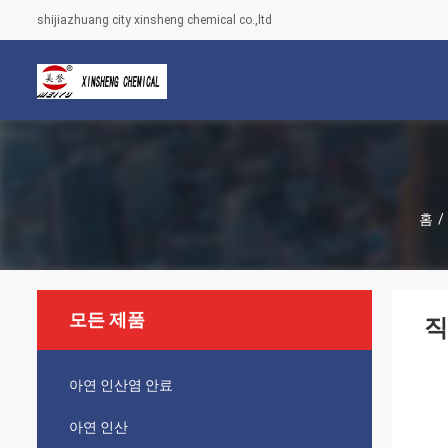
shijiazhuang city xinsheng chemical co.,ltd
홈
/
모든 제품
직
아연 인산염 안료
아연 인산