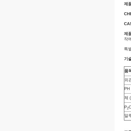
제품
CH
CA
제품
작에
특별
기
품
외
PH
체 
P
2
알