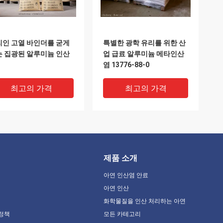
리인 고열 바인더를 굳게
특별한 광학 유리를 위한 산
는 집광된 알루미늄 인산
업 급료 알루미늄 메타인산
염 13776-88-0
최고의 가격
최고의 가격
제품 소개
아연 인산염 안료
아연 인산
화학물질을 인산 처리하는 아연
 정책
모든 카테고리