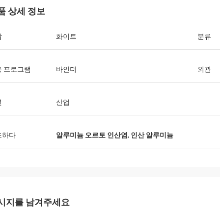
품 상세 정보
깔
화이트
분류
용 프로그램
바인더
외관
년
산업
조하다
알루미늄 오르토 인산염
,
인산 알루미늄
시지를 남겨주세요