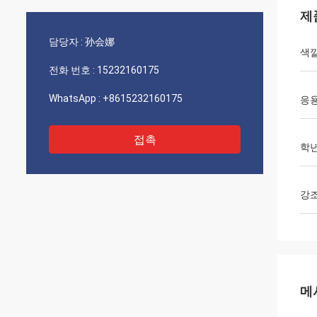
제
담당자 :
孙会娜
색
전화 번호 :
15232160175
WhatsApp :
+8615232160175
응
접촉
학
강
메